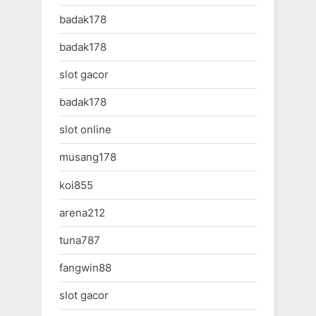
badak178
badak178
slot gacor
badak178
slot online
musang178
koi855
arena212
tuna787
fangwin88
slot gacor