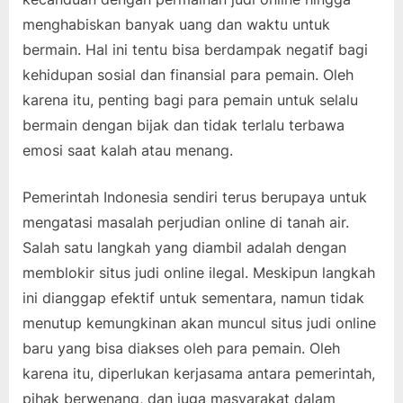
menghabiskan banyak uang dan waktu untuk
bermain. Hal ini tentu bisa berdampak negatif bagi
kehidupan sosial dan finansial para pemain. Oleh
karena itu, penting bagi para pemain untuk selalu
bermain dengan bijak dan tidak terlalu terbawa
emosi saat kalah atau menang.
Pemerintah Indonesia sendiri terus berupaya untuk
mengatasi masalah perjudian online di tanah air.
Salah satu langkah yang diambil adalah dengan
memblokir situs judi online ilegal. Meskipun langkah
ini dianggap efektif untuk sementara, namun tidak
menutup kemungkinan akan muncul situs judi online
baru yang bisa diakses oleh para pemain. Oleh
karena itu, diperlukan kerjasama antara pemerintah,
pihak berwenang, dan juga masyarakat dalam