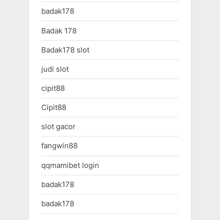
badak178
t
o
:
s
Badak 178
t
Badak178 slot
:
judi slot
cipit88
Cipit88
slot gacor
fangwin88
qqmamibet login
badak178
badak178