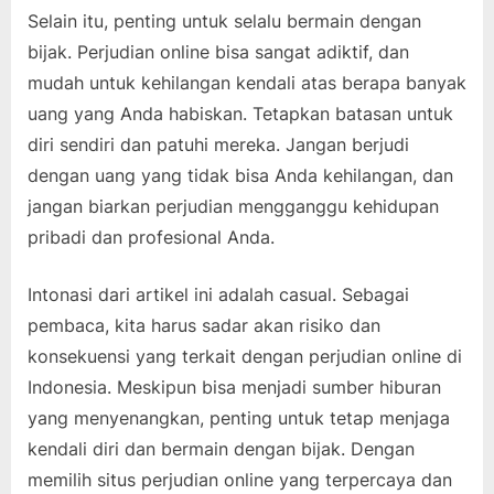
Selain itu, penting untuk selalu bermain dengan
bijak. Perjudian online bisa sangat adiktif, dan
mudah untuk kehilangan kendali atas berapa banyak
uang yang Anda habiskan. Tetapkan batasan untuk
diri sendiri dan patuhi mereka. Jangan berjudi
dengan uang yang tidak bisa Anda kehilangan, dan
jangan biarkan perjudian mengganggu kehidupan
pribadi dan profesional Anda.
Intonasi dari artikel ini adalah casual. Sebagai
pembaca, kita harus sadar akan risiko dan
konsekuensi yang terkait dengan perjudian online di
Indonesia. Meskipun bisa menjadi sumber hiburan
yang menyenangkan, penting untuk tetap menjaga
kendali diri dan bermain dengan bijak. Dengan
memilih situs perjudian online yang terpercaya dan