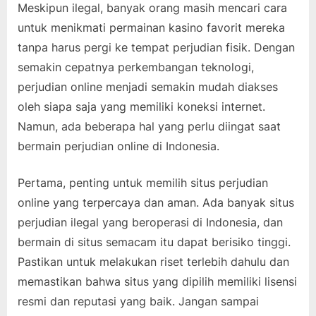
r
Meskipun ilegal, banyak orang masih mencari cara
untuk menikmati permainan kasino favorit mereka
t
tanpa harus pergi ke tempat perjudian fisik. Dengan
s
semakin cepatnya perkembangan teknologi,
2
perjudian online menjadi semakin mudah diakses
0
oleh siapa saja yang memiliki koneksi internet.
Namun, ada beberapa hal yang perlu diingat saat
1
bermain perjudian online di Indonesia.
6
Pertama, penting untuk memilih situs perjudian
online yang terpercaya dan aman. Ada banyak situs
perjudian ilegal yang beroperasi di Indonesia, dan
bermain di situs semacam itu dapat berisiko tinggi.
Pastikan untuk melakukan riset terlebih dahulu dan
memastikan bahwa situs yang dipilih memiliki lisensi
resmi dan reputasi yang baik. Jangan sampai