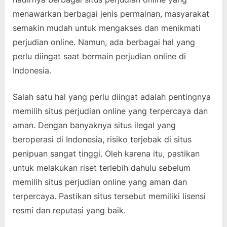
menawarkan berbagai jenis permainan, masyarakat
semakin mudah untuk mengakses dan menikmati
perjudian online. Namun, ada berbagai hal yang
perlu diingat saat bermain perjudian online di
Indonesia.
Salah satu hal yang perlu diingat adalah pentingnya
memilih situs perjudian online yang terpercaya dan
aman. Dengan banyaknya situs ilegal yang
beroperasi di Indonesia, risiko terjebak di situs
penipuan sangat tinggi. Oleh karena itu, pastikan
untuk melakukan riset terlebih dahulu sebelum
memilih situs perjudian online yang aman dan
terpercaya. Pastikan situs tersebut memiliki lisensi
resmi dan reputasi yang baik.