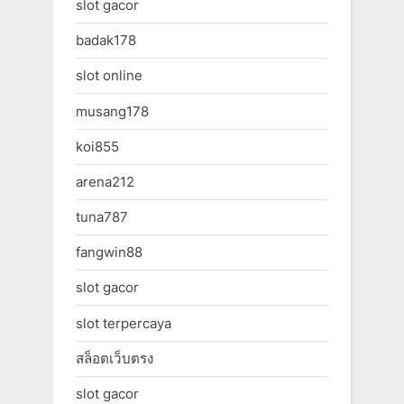
slot gacor
badak178
slot online
musang178
koi855
arena212
tuna787
fangwin88
slot gacor
slot terpercaya
สล็อตเว็บตรง
slot gacor